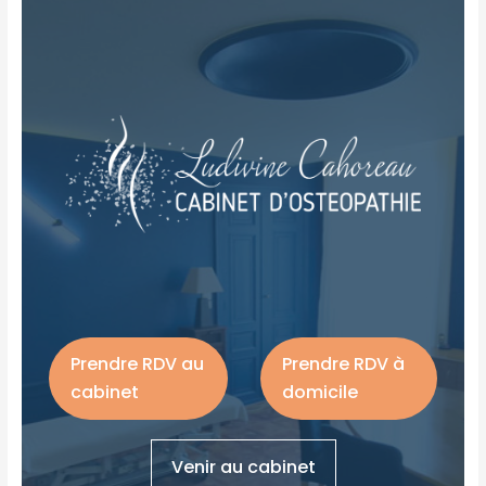
Prendre RDV au
Prendre RDV à
cabinet
domicile
Venir au cabinet