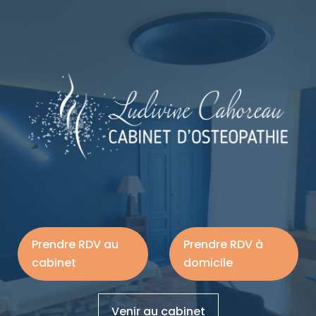
Prendre RDV au
Prendre RDV à
cabinet
domicile
Venir au cabinet