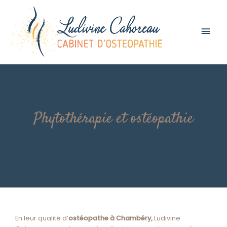
Men
prin
Phytothérapie et ostéopathie
En leur qualité d’
ostéopathe à Chambéry,
Ludivine