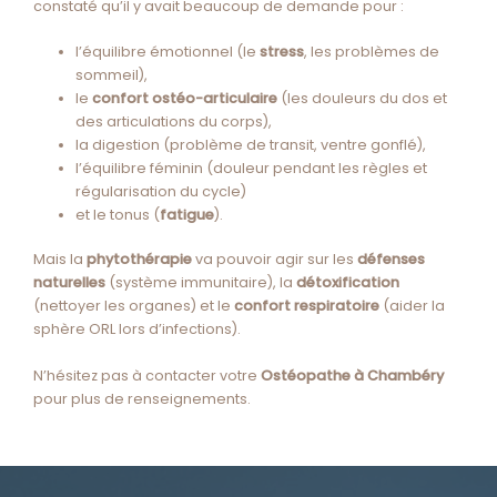
constaté qu’il y avait beaucoup de demande pour :
l’équilibre émotionnel (le
stress
, les problèmes de
sommeil),
le
confort ostéo-articulaire
(les douleurs du
dos
et
des
articulations
du corps),
la digestion
(problème de transit, ventre gonflé),
l’équilibre féminin
(douleur pendant les règles et
régularisation du cycle)
et le tonus (
fatigue
).
Mais la
phytothérapie
va pouvoir agir sur les
défenses
naturelles
(système immunitaire), la
détoxification
(nettoyer les organes) et le
confort respiratoire
(aider la
sphère ORL lors d’infections).
N’hésitez pas à contacter votre
Ostéopathe à Chambéry
pour plus de renseignements.